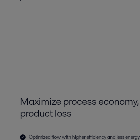
Maximize process economy,
product loss
Optimized flow with higher efficiency and less ener