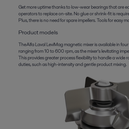
Get more uptime thanks to low-wear bearings that are ea
operators to replace on
-
site. No glue or shrink-fit is req
Plus, there is no need for spare impellers. Tools for easy 
Product models
The Alfa Laval
LeviMag
magnetic mixer is available in fou
ranging from 10 to 600 rpm
,
as the mixer’s levitating impel
This provides greater process flexibility to handle a wide 
duties, such as
high
-
intensity
and gentle product mixing
.