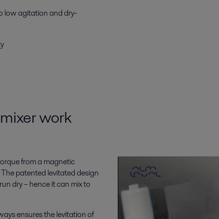
o low agitation and dry-
ty
mixer work
e torque from a magnetic
k. The patented levitated design
run dry – hence it can mix to
ays ensures the levitation of