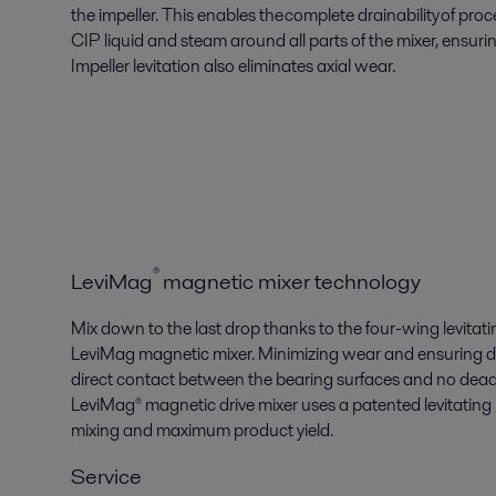
the impeller. This enables the complete drainability of proc
CIP liquid and steam around all parts of the mixer, ensur
Impeller levitation also eliminates axial wear.
®
LeviMag
magnetic mixer technology
Mix down to the last drop thanks to the four-wing levitatin
LeviMag
magnetic mixer
. Minimizing wear and ensuring
d
direct contact between the bearing surfaces and no dead
LeviMag® magnetic drive mixer uses a patented levitating i
mixing and maximum product yield.
Service