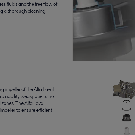
ess fluids and the free flow of
ing a thorough cleaning.
g impeller of the Alfa Laval
rainability
is easy due to no
 zones. The Alfa Laval
mpeller to ensure efficient