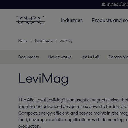
สัมมนาออนไลน์
Industries
Products and so
Home
Tank mixers
LeviMag
Documents
How it works
เทคโนโลยี
Service Vi
LeviMag
The Alfa Laval LeviMag® is an aseptic magnetic mixer that
impeller and advanced design to mix down to the last dro
Compact, energy-efficient, and easy to maintain, the magnet
food, beverage and other applications with demanding re
production.