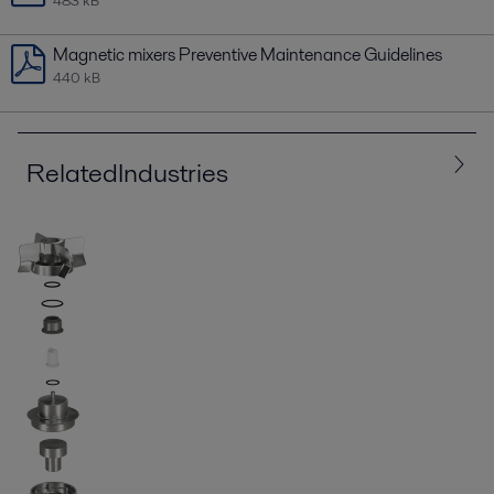
483 kB
Magnetic mixers Preventive Maintenance Guidelines
440 kB
RelatedIndustries
All
Biotech and Pharmaceuticals
Food and Beverage