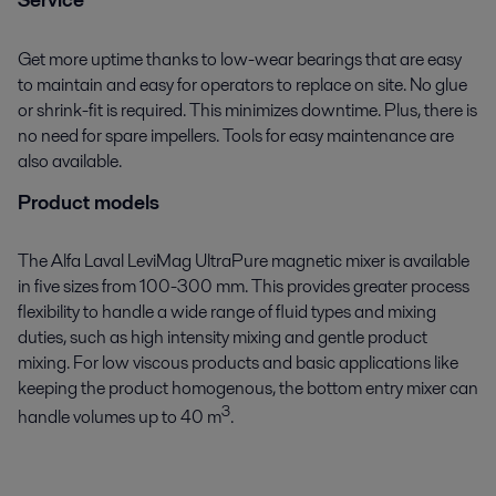
Service
นวลและมีประสิทธิภาพ อัลฟา ลาวาล จึงมีอุปกรณ์หลากหลายชนิดที่
ออกแบบตามวัตถุประสงค์การใช้งานและถูกสุขอนามัย ซึ่งช่วยเพิ่ม
ผลผลิตให้ได้มาก
Get more uptime thanks to low-wear bearings that are easy
to maintain and easy for operators to replace on site. No glue
or shrink-fit is required. This minimizes downtime. Plus, there is
no need for spare impellers. Tools for easy maintenance are
also available.
Product models
The Alfa Laval LeviMag UltraPure magnetic mixer is available
in five sizes from 100-300 mm. This provides greater process
Pharmaceutical production
flexibility to handle a wide range of fluid types and mixing
duties, such as high intensity mixing and gentle product
Maintain pharmaceutical process uptime with Alfa Laval hygienic
mixing. For low viscous products and basic applications like
equipment that meets or exceeds the rigorous demands for the clean,
keeping the product homogenous, the bottom entry mixer can
safe and reliable manufacture of pharmaceutical products.
3
handle volumes up to 40 m
.