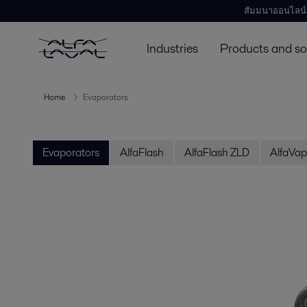
สัมมนาออนไลน์
Industries
Products and so
Home
Evaporators
Evaporators
AlfaFlash
AlfaFlash ZLD
AlfaVap