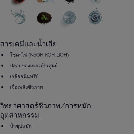
สารเคมีและน้ำเสีย
โซดาไฟ (NaOH, KOH, LiOH)
ปล่อยของเหลวเป็นศูนย์
เกลืออนินทรีย์
เชื้อเพลิงชีวภาพ
วิทยาศาสตร์ชีวภาพ/การหมัก
อุตสาหกรรม
น้ำซุปหมัก