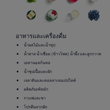
อาหารและเครื่องดื่ม
น้ำผลไม้และน้ำซุป
น้ำตาล น้ำเชื่อม (ข้าวโพด) น้ำผึ้ง และลูกกวาด
เอทานอลก้นหอ
น้ำซุปเนื้อและผัก
เจลาตินและคอลลาเจนเปปไทด์
ผลิตภัณฑ์หมัก
กาแฟและชา
โปรตีนจากผัก