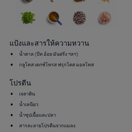
แป้งและสารให้ความหวาน
น้ำตาล (บีท อ้อย มันฝรั่ง ฯลฯ)
กลูโคส เดกซ์โทรส ฟรุกโตส มอลโทส
โปรตีน
เจลาติน
น้ำเหนียว
น้ำซุปเนื้อและปลา
สารละลายโปรตีนจากแมลง