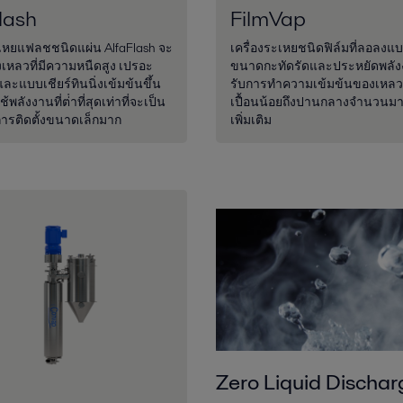
lash
FilmVap
ะเหยแฟลชชนิดแผ่น AlfaFlash จะ
เครื่องระเหยชนิดฟิล์มที่ลอลงแ
เหลวที่มีความหนืดสูง เปรอะ
ขนาดกะทัดรัดและประหยัดพลัง
 และแบบเชียร์ทินนิ่งเข้มข้นขึ้น
รับการทำความเข้มข้นของเหล
พลังงานที่ต่ําที่สุดเท่าที่จะเป็น
เปื้อนน้อยถึงปานกลางจํานวนมาก 
ารติดตั้งขนาดเล็กมาก
เพิ่มเติม
Zero Liquid Dischar