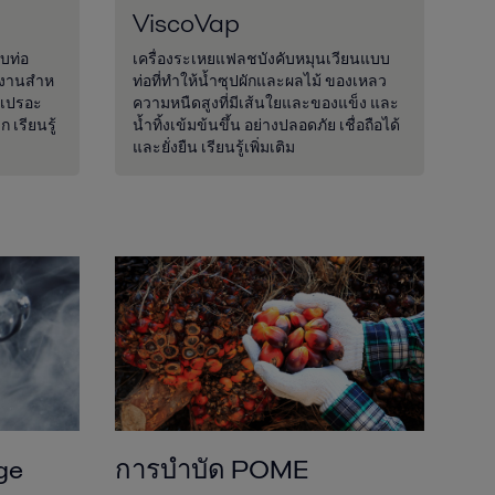
ViscoVap
บบท่อ
เครื่องระเหยแฟลชบังคับหมุนเวียนแบบ
งานสําห
ท่อที่ทำให้น้ำซุปผักและผลไม้ ของเหลว
วเปรอะ
ความหนืดสูงที่มีเส้นใยและของแข็ง และ
เรียนรู้
น้ำทิ้งเข้มข้นขึ้น อย่างปลอดภัย เชื่อถือได้
และยั่งยืน เรียนรู้เพิ่มเติม
ge
การบำบัด POME