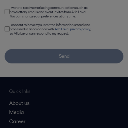
I want to receive marketing communications such as
newsletters, emails and event invites from Alfa Laval.
You can change your preferences at any time.
I consent to have my submitted information stored and
processed in accordance with
Alfa Laval privacy policy
,
so Alfa Laval can respond to my request.
Send
Quick links
About us
Media
Career