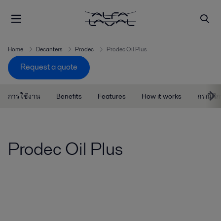
Home
Decanters
Prodec
Prodec Oil Plus
Request a quote
การใช้งาน
Benefits
Features
How it works
กรณีศึ
Prodec Oil Plus