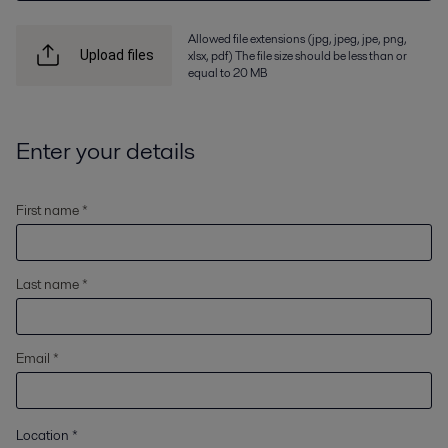
Allowed file extensions (jpg, jpeg, jpe, png,
xlsx, pdf) The file size should be less than or
Upload files
equal to 20 MB
Enter your details
First name *
Last name *
Email *
Location
*