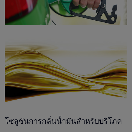
โซลูชันการกลั่นน้ำมันสำหรับบริโภค