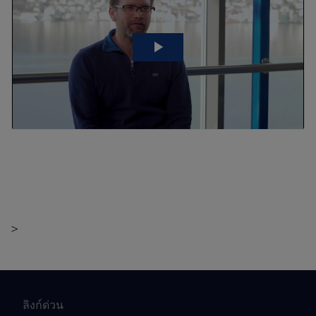
>
ลิงก์ด่วน