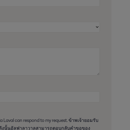
วาล ดังนั้นอัลฟาลาวาลสามารถตอบกลับคำขอของ