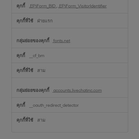
ใช้
.EPiForm_BID
,
.EPiForm_VisitorIdentifier
งาน
ฝ่ายแรก
fonts.net
__cf_bm
สาม
accounts.livechatinc.com
__oauth_redirect_detector
สาม