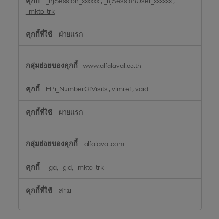
_hjSession_xxxxxx
,
_hjSessionUser_xxxxxx
,
_mkto_trk
ฝ่ายแรก
www.alfalaval.co.th
EPi_NumberOfVisits
,
vlmref
,
vaid
ฝ่ายแรก
alfalaval.com
_ga, _gid, _mkto_trk
สาม