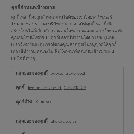
คุกกี้กำหนดเป้าหมาย
คุกกี้เหล่านี้จะถูกกำหนดผ่านไซต์ของเราโดยพาร์ทเนอร์
โฆษณาของเรา โดยบริษัทดังกล่าวอาจใช้คุกกี้เหล่านี้เพื่อ
สร้างโปรไฟล์เกี่ยวกับความสนใจของคุณ และแสดงโฆษณาที่
คุณสนใจบนไซต์อื่นๆ คุกกี้เหล่านี้ทำงานโดยการระบุแต่ละ
เบราว์เซอร์และอุปกรณ์ของคุณ หากคุณไม่อนุญาตให้คุกกี้
เหล่านี้ทำงาน คุณจะไม่เห็นโฆษณาที่คุณเป็นเป้าหมายบน
เว็บไซต์ต่างๆ
คุกกี้
www.alfalaval.co.th
กำหนด
เป้า
livemonitorUserId
,
0d5e112f26
หมาย
ฝ่ายแรก
alfalaval.co.th