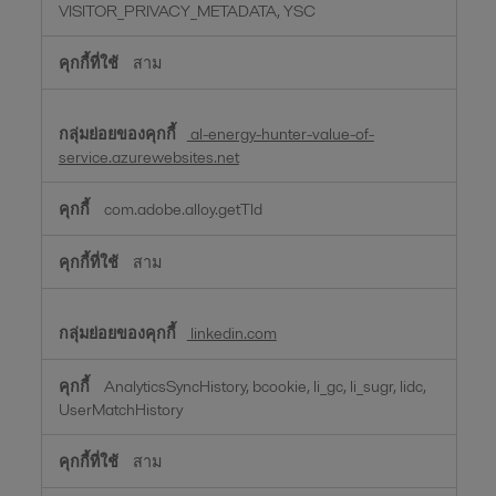
VISITOR_PRIVACY_METADATA, YSC
สาม
al-energy-hunter-value-of-
service.azurewebsites.net
com.adobe.alloy.getTld
สาม
linkedin.com
AnalyticsSyncHistory, bcookie, li_gc, li_sugr, lidc,
UserMatchHistory
สาม