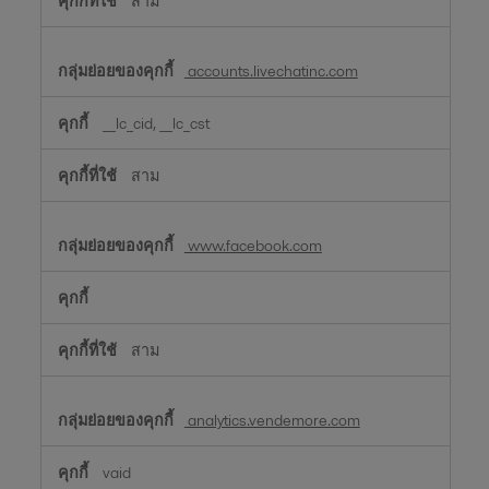
สาม
accounts.livechatinc.com
__lc_cid, __lc_cst
สาม
www.facebook.com
สาม
analytics.vendemore.com
vaid