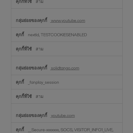
สาม
www.youtube.com
nextId, TESTCOOKIESENABLED
สาม
solidtango.com
_fanplay_session
สาม
youtube.com
__Secure-xxxxxxx, SOCS, VISITOR_INFO1_LIVE,