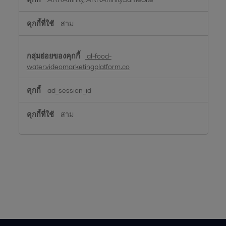
สาม
al-food-
water.videomarketingplatform.co
ad_session_id
สาม