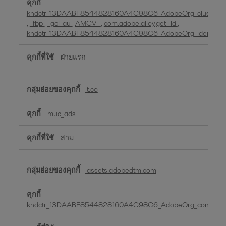
kndctr_13DAABF8544828160A4C98C6_AdobeOrg_cluster
,
_fbp
,
_gcl_au
,
AMCV_
,
com.adobe.alloy.getTld
,
kndctr_13DAABF8544828160A4C98C6_AdobeOrg_identity
ฝ่ายแรก
t.co
muc_ads
สาม
assets.adobedtm.com
kndctr_13DAABF8544828160A4C98C6_AdobeOrg_consent