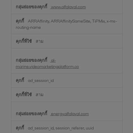
www.alfalaval.com
ARRAffinity, ARRAffinitySameSite, TiPMix, x-ms-
routing-name
สาม
al-
marine.videomarketingplatform.co
ad_session_id
สาม
energy.alfalaval.com
ad_session_id, session_referer, uuid