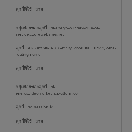
สาม
al-energy-hunter-value-of-
service.azurewebsites.net
ARRAffinity, ARRAffinitySameSite, TiPMix, x-ms-
routing-name
สาม
al-
energy.videomarketingplatform.co
ad_session_id
สาม