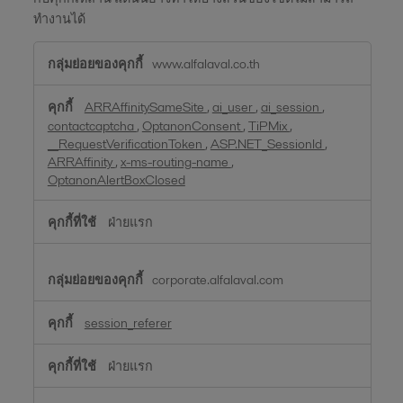
ทำงานได้
คุกกี้
www.alfalaval.co.th
ที่
จำเป็น
ARRAffinitySameSite
,
ai_user
,
ai_session
,
contactcaptcha
,
OptanonConsent
,
TiPMix
,
__RequestVerificationToken
,
ASP.NET_SessionId
,
ARRAffinity
,
x-ms-routing-name
,
OptanonAlertBoxClosed
ฝ่ายแรก
corporate.alfalaval.com
session_referer
ฝ่ายแรก