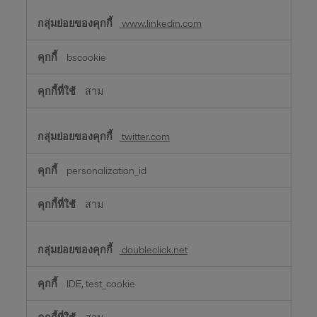
www.linkedin.com
bscookie
สาม
twitter.com
personalization_id
สาม
doubleclick.net
IDE, test_cookie