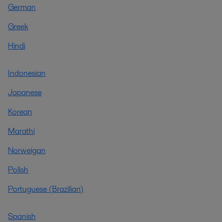
German
Greek
Hindi
Indonesian
Japanese
Korean
Marathi
Norweigan
Polish
Portuguese (Brazilian)
Spanish