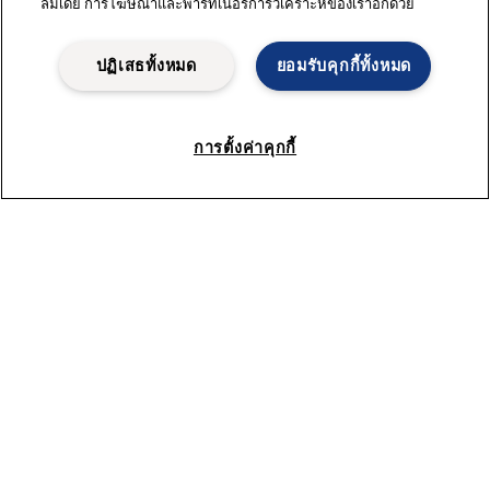
ลมีเดีย การโฆษณาและพาร์ทเนอร์การวิเคราะห์ของเราอีกด้วย
ปฏิเสธทั้งหมด
ยอมรับคุกกี้ทั้งหมด
Talk to us
การตั้งค่าคุกกี้
How can we help you?
Our dedicated team looks forward to
assisting you and discussing in
details about our deaeration
modules in the brewing process.
First Name*