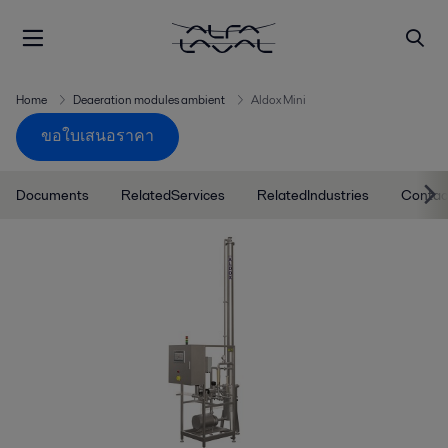
Home
Deaeration modules ambient
Aldox Mini
ขอใบเสนอราคา
Documents
RelatedServices
RelatedIndustries
Contac