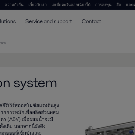
ความยั่งยืน
เกี่ยวกับเรา
เอเชียตะวันออกเฉียงใต้
การลงทุน
สื่อ
แคตต
lutions
Service and support
Contact
stem
on system
ยีรีเวิร์สออสโมซิสแรงดันสูง
ังจากการหมักเพื่อผลิตส่วนผสม
ตร (ABV) เมื่อผสมน้ำจะมี
งเดิม นอกจากนี้ยังดึง
อลกอฮอล์เข้มข้นและ