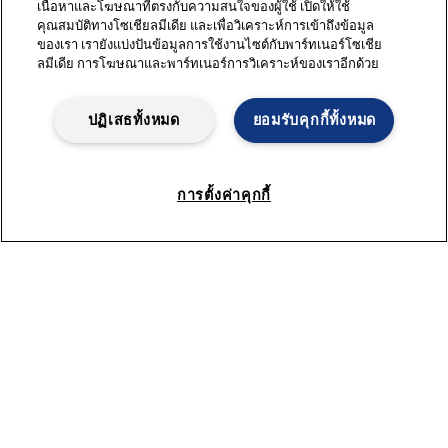
เนื้อหาและโฆษณาที่ตรงกับความสนใจของผู้ใช้ เปิดให้ใช้
คุณสมบัติทางโซเชียลมีเดีย และเพื่อวิเคราะห์การเข้าถึงข้อมูล
เยี่ยมชมเว็บไซต์ภาพเคลื่อนไหวและดูภายในผลิตภัณฑ์เพื่อดู
ของเรา เรายังแบ่งปันข้อมูลการใช้งานไซต์กับพาร์ทเนอร์โซเชีย
และทำความเข้าใจวิธีการทำงาน
ลมีเดีย การโฆษณาและพาร์ทเนอร์การวิเคราะห์ของเราอีกด้วย
ปฏิเสธทั้งหมด
ยอมรับคุกกี้ทั้งหมด
ดูภาพเคลื่อนไหว
การตั้งค่าคุกกี้
ปั๊ม