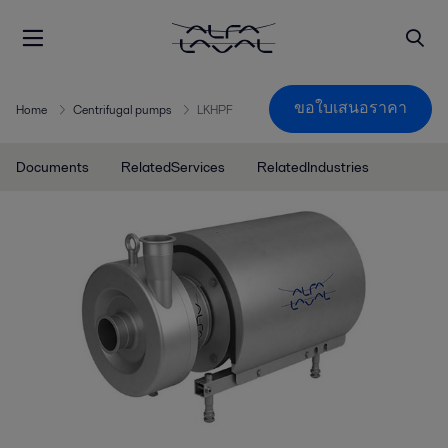
ขอใบเสนอราคา
Home
Centrifugal pumps
LKHPF
Documents
RelatedServices
RelatedIndustries