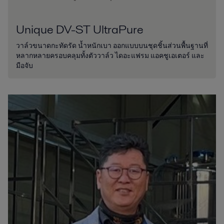
Unique DV-ST UltraPure
วาล์วขนาดกะทัดรัด น้ำหนักเบา ออกแบบบนชุดชิ้นส่วนพื้นฐานที่
หลากหลายครอบคลุมทั้งตัววาล์ว ไดอะแฟรม แอคชูเอเตอร์ และ
มือจับ