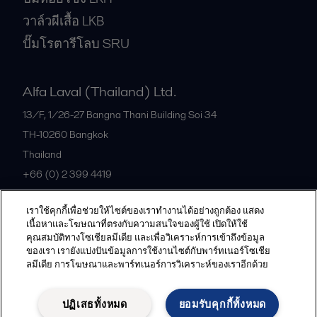
วาล์วผีเสื้อ LKB
ปั๊มโรตารีโลบ SRU
Alfa Laval (Thailand) Ltd.
13/F, 1/26-27 Bangna Thani Building Soi 34
TH-10260
Bangkok
Thailand
+66 (0) 2 399 4419
เราใช้คุกกี้เพื่อช่วยให้ไซต์ของเราทำงานได้อย่างถูกต้อง แสดง
All offices
เนื้อหาและโฆษณาที่ตรงกับความสนใจของผู้ใช้ เปิดให้ใช้
คุณสมบัติทางโซเชียลมีเดีย และเพื่อวิเคราะห์การเข้าถึงข้อมูล
ของเรา เรายังแบ่งปันข้อมูลการใช้งานไซต์กับพาร์ทเนอร์โซเชีย
ลมีเดีย การโฆษณาและพาร์ทเนอร์การวิเคราะห์ของเราอีกด้วย
Privacy policy
Cookies policy
Community guidelines
Legal terms and conditions
ปฏิเสธทั้งหมด
ยอมรับคุกกี้ทั้งหมด