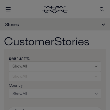
Stories
CustomerStories
อุตสาหกรรม
ShowAll
ShowAll
Country
ShowAll