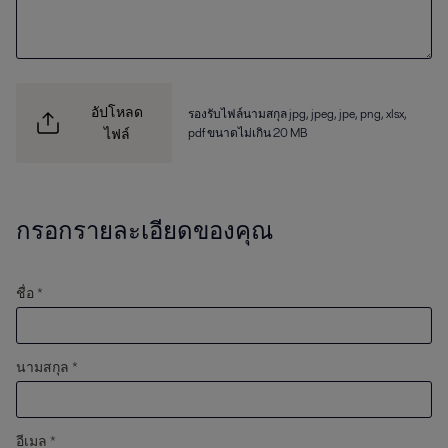
อัปโหลด
รองรับไฟล์นามสกุล jpg, jpeg, jpe, png, xlsx,
pdf ขนาดไม่เกิน 20 MB
ไฟล์
กรอกรายละเอียดของคุณ
ชื่อ *
นามสกุล *
อีเมล *