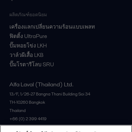
ผลิตภัณฑ์ยอดนิยม
เครื่องแลกเปลี่ยนความร้อนแบบเพลท
ฟิตติ้ง UltraPure
ปั๊มหอยโข่ง LKH
วาล์วผีเสื้อ LKB
ปั๊มโรตารีโลบ SRU
Alfa Laval (Thailand) Ltd.
13/F, 1/26-27 Bangna Thani Building Soi 34
TH-10260
Bangkok
Thailand
+66 (0) 2 399 4419