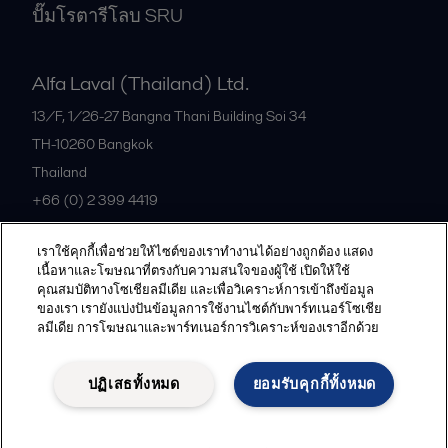
ปั๊มโรตารีโลบ SRU
Alfa Laval (Thailand) Ltd.
13/F, 1/26-27 Bangna Thani Building Soi 34
TH-10260
Bangkok
Thailand
+66 (0) 2 399 4419
เราใช้คุกกี้เพื่อช่วยให้ไซต์ของเราทำงานได้อย่างถูกต้อง แสดง
All offices
เนื้อหาและโฆษณาที่ตรงกับความสนใจของผู้ใช้ เปิดให้ใช้
คุณสมบัติทางโซเชียลมีเดีย และเพื่อวิเคราะห์การเข้าถึงข้อมูล
ของเรา เรายังแบ่งปันข้อมูลการใช้งานไซต์กับพาร์ทเนอร์โซเชีย
ลมีเดีย การโฆษณาและพาร์ทเนอร์การวิเคราะห์ของเราอีกด้วย
Privacy policy
Cookies policy
Community guidelines
Legal terms and conditions
ปฏิเสธทั้งหมด
ยอมรับคุกกี้ทั้งหมด
Follow us