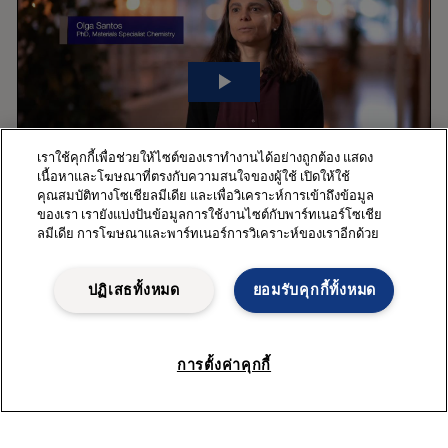
เราใช้คุกกี้เพื่อช่วยให้ไซต์ของเราทำงานได้อย่างถูกต้อง แสดง
เนื้อหาและโฆษณาที่ตรงกับความสนใจของผู้ใช้ เปิดให้ใช้
คุณสมบัติทางโซเชียลมีเดีย และเพื่อวิเคราะห์การเข้าถึงข้อมูล
ของเรา เรายังแบ่งปันข้อมูลการใช้งานไซต์กับพาร์ทเนอร์โซเชีย
Unique expertise to ensure dependable
ลมีเดีย การโฆษณาและพาร์ทเนอร์การวิเคราะห์ของเราอีกด้วย
sustainability over time
ปฏิเสธทั้งหมด
ยอมรับคุกกี้ทั้งหมด
Fouling can greatly reduce both the expected lifetime of your
heat exchanger as well as its thermal performance. With Alfa
Laval as your partner, you have access to the world-leading
การตั้งค่าคุกกี้
experts on chemistry and materials technology. They can
work with you to identify the potential causes of fouling risks
and develop custom strategies to help you prevent it.