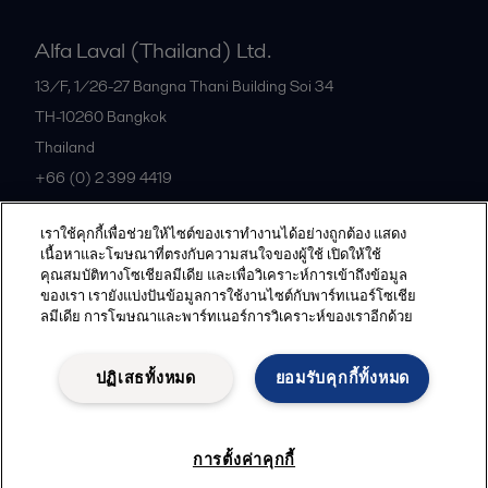
Alfa Laval (Thailand) Ltd.
13/F, 1/26-27 Bangna Thani Building Soi 34
TH-10260
Bangkok
Thailand
+66 (0) 2 399 4419
เราใช้คุกกี้เพื่อช่วยให้ไซต์ของเราทำงานได้อย่างถูกต้อง แสดง
All offices
เนื้อหาและโฆษณาที่ตรงกับความสนใจของผู้ใช้ เปิดให้ใช้
คุณสมบัติทางโซเชียลมีเดีย และเพื่อวิเคราะห์การเข้าถึงข้อมูล
ของเรา เรายังแบ่งปันข้อมูลการใช้งานไซต์กับพาร์ทเนอร์โซเชีย
ลมีเดีย การโฆษณาและพาร์ทเนอร์การวิเคราะห์ของเราอีกด้วย
Privacy policy
Cookies policy
Community guidelines
Legal terms and conditions
ปฏิเสธทั้งหมด
ยอมรับคุกกี้ทั้งหมด
Follow us
การตั้งค่าคุกกี้
© 2015-2026ALFA LAVAL