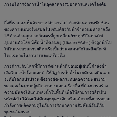
การบริหารจัดการน้ำในอุตสาหกรรมอาหารและเครื่องดื่ม

สิ่งที่เรามองเห็นด้วยตาเปล่า อาจไม่ได้สะท้อนความซับซ้อน
ของความเป็นจริงเสมอไป เช่นเดียวกับน้ำจำนวนมหาศาลถึง 
1.8 ล้านล้านลูกบาศก์เมตรที่ถูกเคลื่อนย้ายทุกปีในห่วงโซ่
อุปทานทั่วโลก นี่คือ น้ำที่ซ่อนอยู่ (Hidden Water) ซึ่งถูกนำไป
ใช้ในกระบวนการผลิต หรือเป็นส่วนผสมหลักในผลิตภัณฑ์ 
โดยเฉพาะในอาหารและเครื่องดื่ม
การค้าระดับโลกที่มีการส่งผ่านน้ำที่ซ่อนอยู่เช่นนี้ กำลังซ้ำ
เติมวิกฤตน้ำโลกและทำให้วัฏจักรน้ำทั้งในระดับท้องถิ่นและ
ระดับโลกแปรปรวน ซึ่งอาจส่งผลกระทบต่อความพยายาม
ของคุณในฐานะผู้ผลิตอาหารและเครื่องดื่ม ที่ต้องการสร้าง
ความมั่นคงให้แก่แหล่งน้ำในพื้นที่ เพื่อให้สายการผลิตเดิน
หน้าต่อไปได้โดยไม่มีเหตุหยุดชะงัก หรือแม้กระทั่งการขยาย
กำลังการผลิตควบคู่ไปกับการรักษาความสัมพันธ์อันดีกับ
ชุมชนโดยรอบ