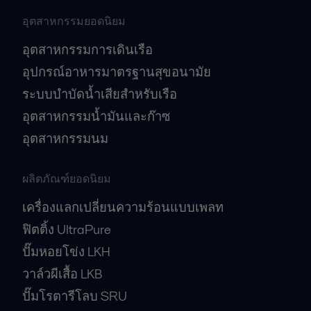
อุตสาหกรรมยอดนิยม
อุตสาหกรรมการเดินเรือ
อุปกรณ์อาหารมาตรฐานสุขอนามัย
ระบบบำบัดน้ำเสียสำหรับเรือ
อุตสาหกรรมน้ำมันและก๊าซ
อุตสาหกรรมนม
ผลิตภัณฑ์ยอดนิยม
เครื่องแลกเปลี่ยนความร้อนแบบเพลท
ฟิตติ้ง UltraPure
ปั๊มหอยโข่ง LKH
วาล์วผีเสื้อ LKB
ปั๊มโรตารีโลบ SRU