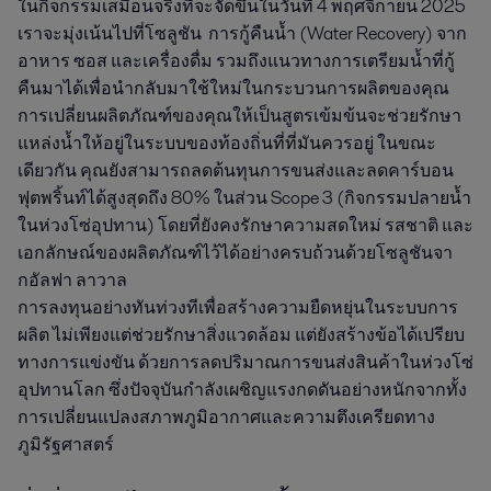
ในกิจกรรมเสมือนจริงที่จะจัดขึ้นในวันที่ 4 พฤศจิกายน 2025
เราจะมุ่งเน้นไปที่โซลูชัน การกู้คืนน้ำ (Water Recovery) จาก
อาหาร ซอส และเครื่องดื่ม รวมถึงแนวทางการเตรียมน้ำที่กู้
คืนมาได้เพื่อนำกลับมาใช้ใหม่ในกระบวนการผลิตของคุณ
การเปลี่ยนผลิตภัณฑ์ของคุณให้เป็นสูตรเข้มข้นจะช่วยรักษา
แหล่งน้ำให้อยู่ในระบบของท้องถิ่นที่ที่มันควรอยู่ ในขณะ
เดียวกัน คุณยังสามารถลดต้นทุนการขนส่งและลดคาร์บอน
ฟุตพริ้นท์ได้สูงสุดถึง 80% ในส่วน Scope 3 (กิจกรรมปลายน้ำ
ในห่วงโซ่อุปทาน) โดยที่ยังคงรักษาความสดใหม่ รสชาติ และ
เอกลักษณ์ของผลิตภัณฑ์ไว้ได้อย่างครบถ้วนด้วยโซลูชันจา
กอัลฟา ลาวาล
การลงทุนอย่างทันท่วงทีเพื่อสร้างความยืดหยุ่นในระบบการ
ผลิต ไม่เพียงแต่ช่วยรักษาสิ่งแวดล้อม แต่ยังสร้างข้อได้เปรียบ
ทางการแข่งขัน ด้วยการลดปริมาณการขนส่งสินค้าในห่วงโซ่
อุปทานโลก ซึ่งปัจจุบันกำลังเผชิญแรงกดดันอย่างหนักจากทั้ง
การเปลี่ยนแปลงสภาพภูมิอากาศและความตึงเครียดทาง
ภูมิรัฐศาสตร์