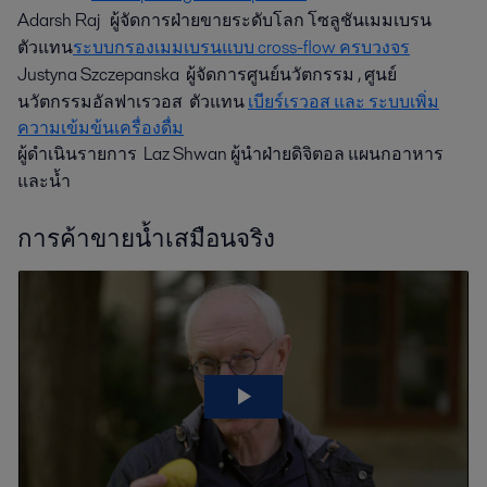
Adarsh Raj ผู้จัดการฝ่ายขายระดับโลก โซลูชันเมมเบรน
ตัวแทน
ระบบกรองเมมเบรนแบบ cross-flow ครบวงจร
Justyna Szczepanska ผู้จัดการศูนย์นวัตกรรม , ศูนย์
นวัตกรรมอัลฟาเรวอส ตัวแทน
เบียร์เรวอส และ ระบบเพิ่ม
ความเข้มข้นเครื่องดื่ม
ผู้ดำเนินรายการ Laz Shwan ผู้นำฝ่ายดิจิตอล แผนกอาหาร
และน้ำ
การค้าขายน้ำเสมือนจริง