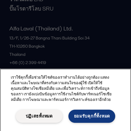
ปั๊มโรตารีโลบ SRU
Alfa Laval (Thailand) Ltd.
13/F, 1/26-27 Bangna Thani Building Soi 34
TH-10260
Bangkok
Thailand
+66 (0) 2 399 4419
เราใช้คุกกี้เพื่อช่วยให้ไซต์ของเราทำงานได้อย่างถูกต้อง แสดง
All offices
เนื้อหาและโฆษณาที่ตรงกับความสนใจของผู้ใช้ เปิดให้ใช้
คุณสมบัติทางโซเชียลมีเดีย และเพื่อวิเคราะห์การเข้าถึงข้อมูล
ของเรา เรายังแบ่งปันข้อมูลการใช้งานไซต์กับพาร์ทเนอร์โซเชีย
ลมีเดีย การโฆษณาและพาร์ทเนอร์การวิเคราะห์ของเราอีกด้วย
Privacy policy
Cookies policy
Community guidelines
Legal terms and conditions
ปฏิเสธทั้งหมด
ยอมรับคุกกี้ทั้งหมด
Follow us