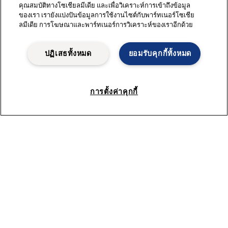
สื่อ
คุณสมบัติทางโซเชียลมีเดีย และเพื่อวิเคราะห์การเข้าถึงข้อมูล
ของเรา เรายังแบ่งปันข้อมูลการใช้งานไซต์กับพาร์ทเนอร์โซเชีย
ร่วมงานกับเรา
ลมีเดีย การโฆษณาและพาร์ทเนอร์การวิเคราะห์ของเราอีกด้วย
การลงทุน
เอกสารข้อมูลความปลอดภัย
ปฏิเสธทั้งหมด
ยอมรับคุกกี้ทั้งหมด
สำหรับซัพพลายเออร์
ระบบสำหรับคู่ค้า
การตั้งค่าคุกกี้
ร่วมเป็นคู่ค้ากับเรา
อุตสาหกรรมยอดนิยม
อุตสาหกรรมการเดินเรือ
อุปกรณ์อาหารมาตรฐานสุขอนามัย
ระบบบำบัดน้ำเสียสำหรับเรือ
อุตสาหกรรมน้ำมันและก๊าซ
อุตสาหกรรมนม