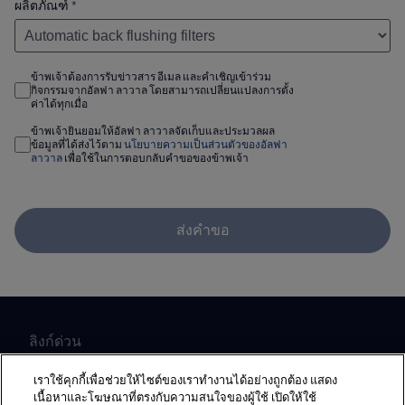
ผลิตภัณฑ์
*
ข้าพเจ้าต้องการรับข่าวสาร อีเมล และคำเชิญเข้าร่วม
กิจกรรมจากอัลฟา ลาวาล โดยสามารถเปลี่ยนแปลงการตั้ง
ค่าได้ทุกเมื่อ
ข้าพเจ้ายินยอมให้อัลฟา ลาวาลจัดเก็บและประมวลผล
ข้อมูลที่ได้ส่งไว้ตาม
นโยบายความเป็นส่วนตัวของอัลฟา
ลาวาล
เพื่อใช้ในการตอบกลับคำขอของข้าพเจ้า
ส่งคำขอ
ลิงก์ด่วน
เกี่ยวกับเรา
เราใช้คุกกี้เพื่อช่วยให้ไซต์ของเราทำงานได้อย่างถูกต้อง แสดง
เนื้อหาและโฆษณาที่ตรงกับความสนใจของผู้ใช้ เปิดให้ใช้