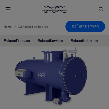
ขอใบเสนอราคา
Home
Cylindrical filter baskets
RelatedProducts
RelatedServices
RelatedIndustries