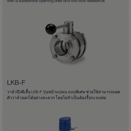
with a substantial opening area and low flow resistance.
LKB-F
วาล์วปีกผีเสื้อ LKB-F รุ่นหน้าแปลน แบบพิเศษ ช่วยให้สามารถถอด
ตัววาล์วออกได้อย่างสะดวก โดยไม่จำเป็นต้องรื้อระบบท่อ