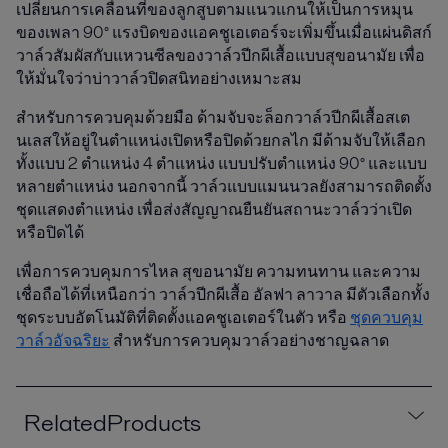
เปลี่ยนการเคลื่อนที่ของลูกสูบตามแนวแกนให้เป็นการหมุน
ของเพลา 90° แรงบิดของแอคชูเอเตอร์จะเพิ่มขึ้นเมื่อแผ่นดิสก์
วาล์วสัมผัสกับแหวนซีลของวาล์วปีกผีเสื้อแบบสุขอนามัย เพื่อ
ให้มั่นใจว่าบ่าวาล์วปิดสนิทอย่างเหมาะสม
สำหรับการควบคุมด้วยมือ ด้ามจับจะล็อกวาล์วปีกผีเสื้อสเต
นเลสให้อยู่ในตำแหน่งเปิดหรือปิดด้วยกลไก มีด้ามจับให้เลือก
ทั้งแบบ 2 ตำแหน่ง 4 ตำแหน่ง แบบปรับตำแหน่ง 90° และแบบ
หลายตำแหน่ง นอกจากนี้ วาล์วแบบแมนนวลยังสามารถติดตั้ง
ชุดแสดงตำแหน่ง เพื่อส่งสัญญาณยืนยันสถานะวาล์วว่าเปิด
หรือปิดได้
เพื่อการควบคุมการไหล สุขอนามัย ความทนทาน และความ
เชื่อถือได้ที่เหนือกว่า วาล์วปีกผีเสื้อ อัลฟา ลาวาล มีตัวเลือกทั้ง
ชุดระบบอัตโนมัติที่ติดตั้งแอคชูเอเตอร์ในตัว หรือ
ชุดควบคุม
วาล์วอัจฉริยะ
สำหรับการควบคุมวาล์วอย่างชาญฉลาด
RelatedProducts