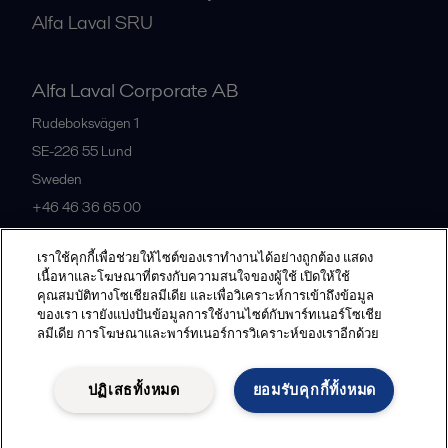
Alfa Laval SRU
Alfa Laval Corporate AB
Rudeboksvägen 1
SE-226 55
Lund
Sweden
+46 46 36 65 00
เราใช้คุกกี้เพื่อช่วยให้ไซต์ของเราทำงานได้อย่างถูกต้อง แสดง
All offices
เนื้อหาและโฆษณาที่ตรงกับความสนใจของผู้ใช้ เปิดให้ใช้
คุณสมบัติทางโซเชียลมีเดีย และเพื่อวิเคราะห์การเข้าถึงข้อมูล
ของเรา เรายังแบ่งปันข้อมูลการใช้งานไซต์กับพาร์ทเนอร์โซเชีย
ลมีเดีย การโฆษณาและพาร์ทเนอร์การวิเคราะห์ของเราอีกด้วย
Privacy policy
Cookies policy
Community guidelines
Legal terms and conditions
ปฏิเสธทั้งหมด
ยอมรับคุกกี้ทั้งหมด
Follow us