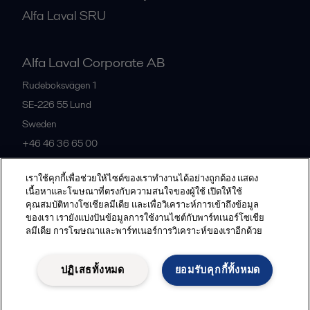
Alfa Laval SRU
Alfa Laval Corporate AB
Rudeboksvägen 1
SE-226 55
Lund
Sweden
+46 46 36 65 00
เราใช้คุกกี้เพื่อช่วยให้ไซต์ของเราทำงานได้อย่างถูกต้อง แสดง
All offices
เนื้อหาและโฆษณาที่ตรงกับความสนใจของผู้ใช้ เปิดให้ใช้
คุณสมบัติทางโซเชียลมีเดีย และเพื่อวิเคราะห์การเข้าถึงข้อมูล
ของเรา เรายังแบ่งปันข้อมูลการใช้งานไซต์กับพาร์ทเนอร์โซเชีย
ลมีเดีย การโฆษณาและพาร์ทเนอร์การวิเคราะห์ของเราอีกด้วย
Privacy policy
Cookies policy
Community guidelines
Legal terms and conditions
ปฏิเสธทั้งหมด
ยอมรับคุกกี้ทั้งหมด
Follow us