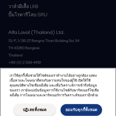
วาล์วผีเสื้อ LKB
ปั๊มโรตารีโลบ SRU
Alfa Laval (Thailand) Ltd.
13/F, 1/26-27 Bangna Thani Building Soi 34
TH-10260
Bangkok
Thailand
+66 (0) 2 399 4419
เราใช้คุกกี้เพื่อช่วยให้ไซต์ของเราทำงานได้อย่างถูกต้อง แสดง
All offices
เนื้อหาและโฆษณาที่ตรงกับความสนใจของผู้ใช้ เปิดให้ใช้
คุณสมบัติทางโซเชียลมีเดีย และเพื่อวิเคราะห์การเข้าถึงข้อมูล
ของเรา เรายังแบ่งปันข้อมูลการใช้งานไซต์กับพาร์ทเนอร์โซเชีย
ลมีเดีย การโฆษณาและพาร์ทเนอร์การวิเคราะห์ของเราอีกด้วย
Privacy policy
Cookies policy
Community guidelines
Legal terms and conditions
ปฏิเสธทั้งหมด
ยอมรับคุกกี้ทั้งหมด