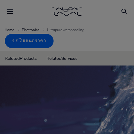
Home
Electronics
Ultrapure water cooling
ขอใบเสนอราคา
RelatedProducts
RelatedServices