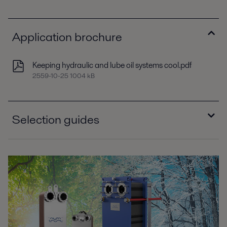
Application brochure
Keeping hydraulic and lube oil systems cool.pdf
2559-10-25 1004 kB
Selection guides
Selection guide - Brazed plate heat exchangers,
North America.pdf
2559-10-25 627 kB
Selection guide - Dedicated oil coolers,
Europe.pdf
2559-10-25 342 kB