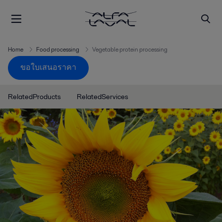
Home
Food processing
Vegetable protein processing
ขอใบเสนอราคา
RelatedProducts
RelatedServices