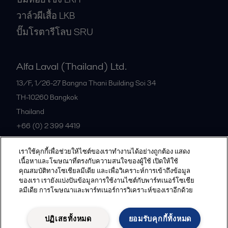
วาล์วผีเสื้อ LKB
ปั๊มโรตารีโลบ SRU
Alfa Laval (Thailand) Ltd.
13/F, 1/26-27 Bangna Thani Building Soi 34
TH-10260
Bangkok
Thailand
+66 (0) 2 399 4419
เราใช้คุกกี้เพื่อช่วยให้ไซต์ของเราทำงานได้อย่างถูกต้อง แสดง
All offices
เนื้อหาและโฆษณาที่ตรงกับความสนใจของผู้ใช้ เปิดให้ใช้
คุณสมบัติทางโซเชียลมีเดีย และเพื่อวิเคราะห์การเข้าถึงข้อมูล
ของเรา เรายังแบ่งปันข้อมูลการใช้งานไซต์กับพาร์ทเนอร์โซเชีย
ลมีเดีย การโฆษณาและพาร์ทเนอร์การวิเคราะห์ของเราอีกด้วย
Privacy policy
Cookies policy
Community guidelines
Legal terms and conditions
ปฏิเสธทั้งหมด
ยอมรับคุกกี้ทั้งหมด