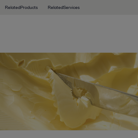
RelatedProducts
RelatedServices