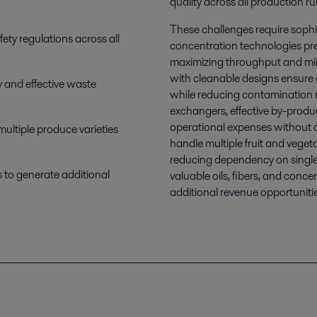
quality across all production ru
These challenges require soph
ety regulations across all
concentration technologies pres
maximizing throughput and min
with cleanable designs ensure 
 and effective waste
while reducing contamination r
exchangers, effective by-prod
operational expenses without c
ultiple produce varieties
handle multiple fruit and veget
reducing dependency on single
 to generate additional
valuable oils, fibers, and conc
additional revenue opportuniti