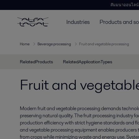
สัมมนาออนไลน์
Industries
Products and so
Home
Beverage processing
Fruit and vegetable processing
RelatedProducts
RelatedApplicationTypes
Fruit and vegetabl
Modern fruit and vegetable processing demands technolo
preserving natural quality. The fruit processing industry f
production efficiency with strict hygiene standards and fla
and vegetable processing equipment enables producers to
from crops while minimizing waste and energy use. System