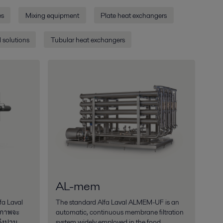
s
Mixing equipment
Plate heat exchangers
 solutions
Tubular heat exchangers
AL-mem
lfa Laval
The standard Alfa Laval ALMEM-UF is an
ธิภาพจะ
automatic, continuous membrane filtration
ถึงปาน
system widely employed in the food,