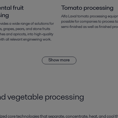
tal fruit
Tomato processing
ing
Alfa Laval tomato processing equip
possible for companies to process t
ovides a wide range of solutions for
semi-finished as well as finished pro
s, grapes, pears, and stone fruits
es and apricots, into high-quality
with all relevant engineering work.
Show more
and vegetable processing
zed core technologies that separate, concentrate, heat, and cool the