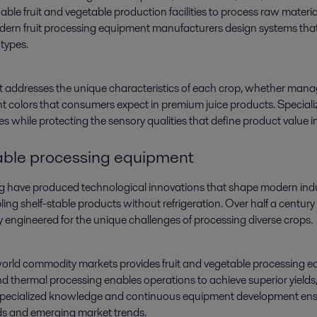
enable fruit and vegetable production facilities to process raw mate
dern fruit processing equipment manufacturers design systems that 
 types.
t addresses the unique characteristics of each crop, whether manag
brant colors that consumers expect in premium juice products. Speci
tes while protecting the sensory qualities that define product value 
etable processing equipment
ing have produced technological innovations that shape modern indu
ling shelf-stable products without refrigeration. Over half a centur
 engineered for the unique challenges of processing diverse crops.
 world commodity markets provides fruit and vegetable processing
d thermal processing enables operations to achieve superior yields,
specialized knowledge and continuous equipment development ensu
eds and emerging market trends.